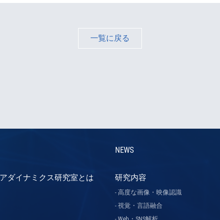
一覧に戻る
NEWS
アダイナミクス研究室とは
研究内容
高度な画像・映像認識
視覚・言語融合
Web・SNS解析