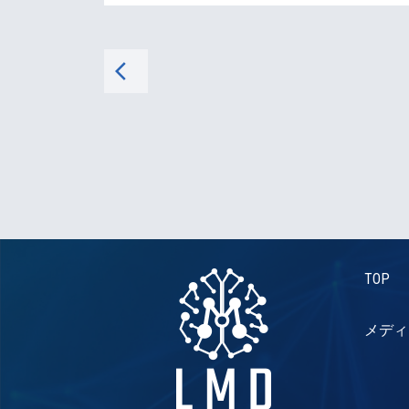
arrow_back_ios
TOP
メディ