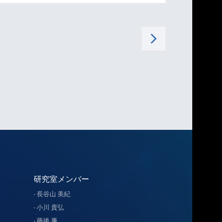
arrow_forward_ios
研究室メンバー
長谷山 美紀
小川 貴弘
藤後 廉