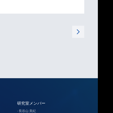
arrow_forward_ios
研究室メンバー
長谷山 美紀