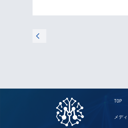
arrow_back_ios
TOP
メディ