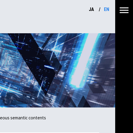
JA
EN
eneous semantic contents