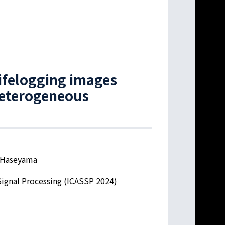
lifelogging images
heterogeneous
i Haseyama
Signal Processing (ICASSP 2024)