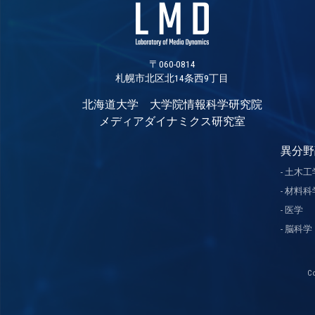
〒060-0814
札幌市北区北14条西9丁目
北海道大学 大学院情報科学研究院
メディアダイナミクス研究室
異分野
土木工
材料科
医学
脳科学
C