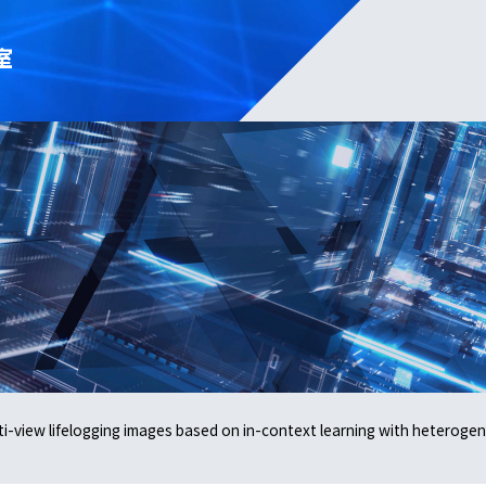
室
lti-view lifelogging images based on in-context learning with heterog