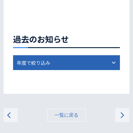
過去のお知らせ
arrow_back_ios
arrow_forward_ios
一覧に戻る