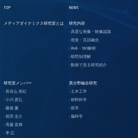
TOP
NEWS
メディアダイナミクス研究室とは
研究内容
高度な画像・映像認識
視覚・言語融合
Web・SNS解析
暗黙知理解
動画で見る研究紹介
研究室メンバー
異分野融合研究
長谷山 美紀
土木工学
小川 貴弘
材料科学
藤後 廉
医学
前田 圭介
脳科学
斉藤 直輝
李 広