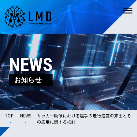
NEWS
お知らせ
TOP
NEWS
サッカー映像における選手の走行速度の算出とそ
の応用に関する検討