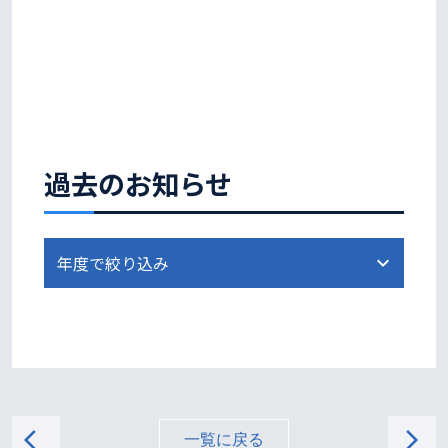
過去のお知らせ
arrow_back_ios
arrow_forward_ios
一覧に戻る