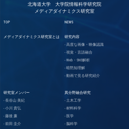
北海道大学 大学院情報科学研究院
メディアダイナミクス研究室
TOP
NEWS
メディアダイナミクス研究室とは
研究内容
高度な画像・映像認識
視覚・言語融合
Web・SNS解析
暗黙知理解
動画で見る研究紹介
研究室メンバー
異分野融合研究
長谷山 美紀
土木工学
小川 貴弘
材料科学
藤後 廉
医学
前田 圭介
脳科学