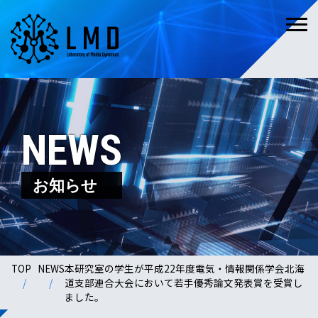
NEWS
お知らせ
TOP
NEWS
本研究室の学生が平成22年度電気・情報関係学会北海
道支部連合大会において若手優秀論文発表賞を受賞し
ました。