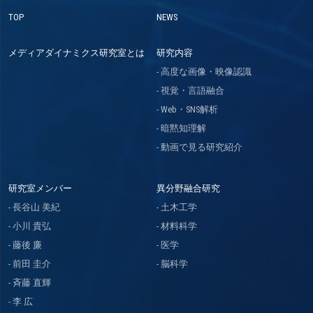
TOP
NEWS
メディアダイナミクス研究室とは
研究内容
高度な画像・映像認識
視覚・言語融合
Web・SNS解析
暗黙知理解
動画で見る研究紹介
研究室メンバー
異分野融合研究
長谷山 美紀
土木工学
小川 貴弘
材料科学
藤後 廉
医学
前田 圭介
脳科学
斉藤 直輝
李 広