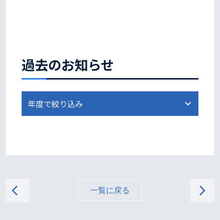
過去のお知らせ
arrow_back_ios
arrow_forward_ios
一覧に戻る