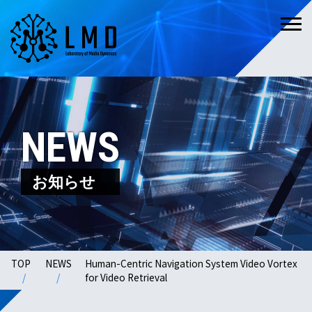
NEWS
お知らせ
TOP
NEWS
Human-Centric Navigation System Video Vortex
for Video Retrieval