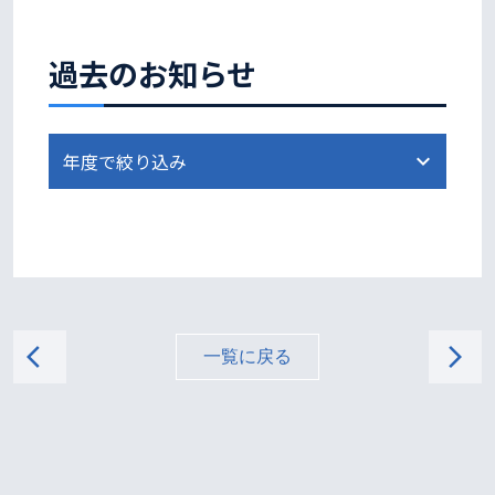
過去のお知らせ
arrow_back_ios
arrow_forward_ios
一覧に戻る