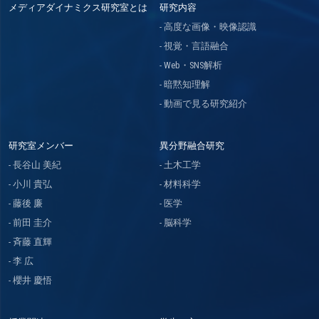
メディアダイナミクス研究室とは
研究内容
高度な画像・映像認識
視覚・言語融合
Web・SNS解析
暗黙知理解
動画で見る研究紹介
研究室メンバー
異分野融合研究
長谷山 美紀
土木工学
小川 貴弘
材料科学
藤後 廉
医学
前田 圭介
脳科学
斉藤 直輝
李 広
櫻井 慶悟