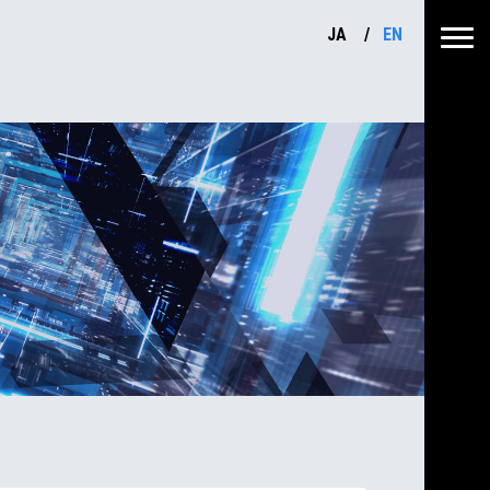
JA
EN