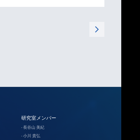
arrow_forward_ios
研究室メンバー
長谷山 美紀
小川 貴弘