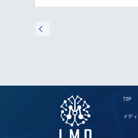
arrow_back_ios
TOP
メディ