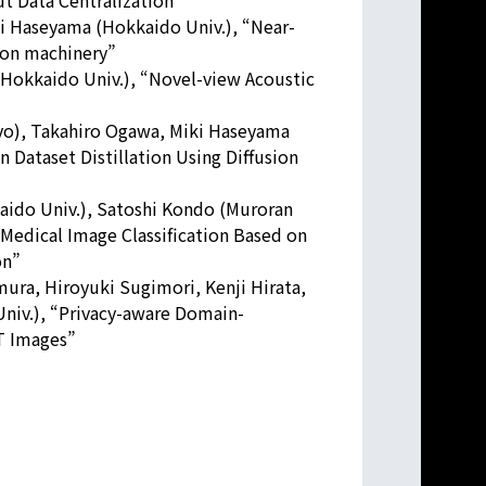
i Haseyama (Hokkaido Univ.), “Near-
ion machinery”
Hokkaido Univ.), “Novel-view Acoustic
yo), Takahiro Ogawa, Miki Haseyama
 Dataset Distillation Using Diffusion
aido Univ.), Satoshi Kondo (Muroran
“Medical Image Classification Based on
on”
mura, Hiroyuki Sugimori, Kenji Hirata,
niv.), “Privacy-aware Domain-
CT Images”