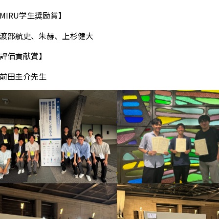
MIRU学生奨励賞】
渡部航史、朱赫、上杉健大
評価貢献賞】
前田圭介先生