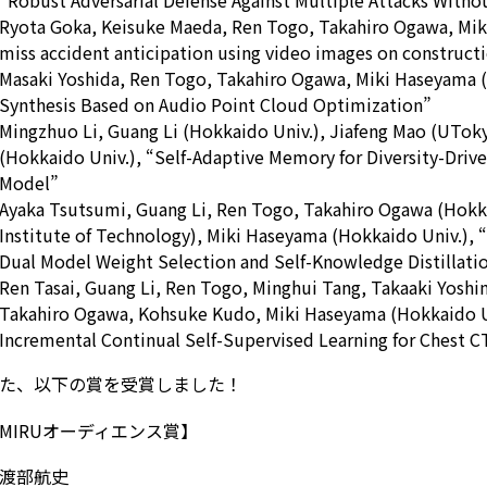
Ryota Goka, Keisuke Maeda, Ren Togo, Takahiro Ogawa, Mik
miss accident anticipation using video images on construct
Masaki Yoshida, Ren Togo, Takahiro Ogawa, Miki Haseyama (
Synthesis Based on Audio Point Cloud Optimization”
Mingzhuo Li, Guang Li (Hokkaido Univ.), Jiafeng Mao (UTok
(Hokkaido Univ.), “Self-Adaptive Memory for Diversity-Driven
Model”
Ayaka Tsutsumi, Guang Li, Ren Togo, Takahiro Ogawa (Hokk
Institute of Technology), Miki Haseyama (Hokkaido Univ.), 
Dual Model Weight Selection and Self-Knowledge Distillati
Ren Tasai, Guang Li, Ren Togo, Minghui Tang, Takaaki Yoshi
Takahiro Ogawa, Kohsuke Kudo, Miki Haseyama (Hokkaido U
Incremental Continual Self-Supervised Learning for Chest 
た、以下の賞を受賞しました！
MIRUオーディエンス賞】
渡部航史