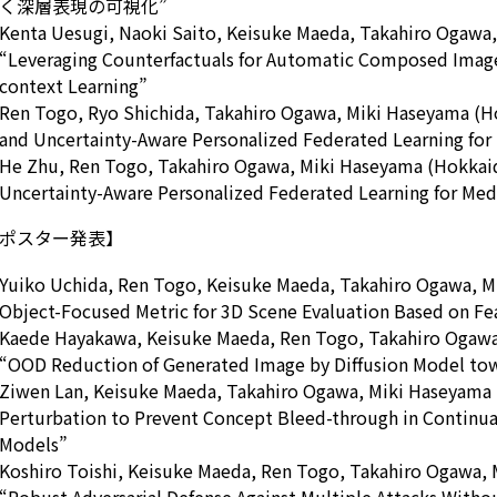
く深層表現の可視化”
Kenta Uesugi, Naoki Saito, Keisuke Maeda, Takahiro Ogawa,
“Leveraging Counterfactuals for Automatic Composed Image 
context Learning”
Ren Togo, Ryo Shichida, Takahiro Ogawa, Miki Haseyama (Hok
and Uncertainty-Aware Personalized Federated Learning for
He Zhu, Ren Togo, Takahiro Ogawa, Miki Haseyama (Hokkaido
Uncertainty-Aware Personalized Federated Learning for Med
ポスター発表】
Yuiko Uchida, Ren Togo, Keisuke Maeda, Takahiro Ogawa, M
Object-Focused Metric for 3D Scene Evaluation Based on Fe
Kaede Hayakawa, Keisuke Maeda, Ren Togo, Takahiro Ogawa
“OOD Reduction of Generated Image by Diffusion Model to
Ziwen Lan, Keisuke Maeda, Takahiro Ogawa, Miki Haseyama (
Perturbation to Prevent Concept Bleed-through in Continual
Models”
Koshiro Toishi, Keisuke Maeda, Ren Togo, Takahiro Ogawa, 
“Robust Adversarial Defense Against Multiple Attacks Witho