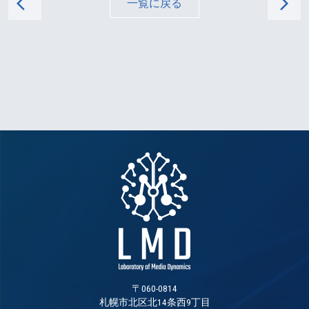
arrow_back_ios
arrow_forward_ios
一覧に戻る
〒060-0814
札幌市北区北14条西9丁目