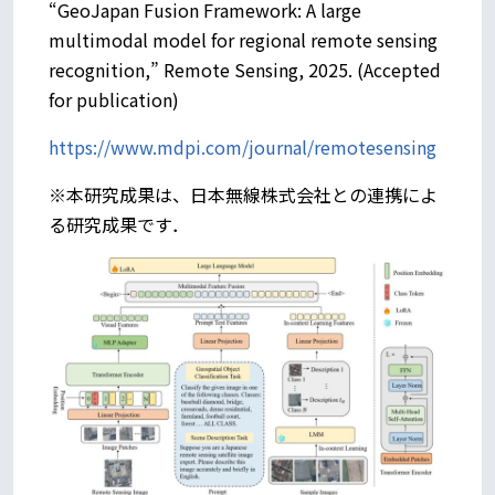
“GeoJapan Fusion Framework: A large
multimodal model for regional remote sensing
recognition,” Remote Sensing, 2025. (Accepted
for publication)
https://www.mdpi.com/journal/remotesensing
※本研究成果は、日本無線株式会社との連携によ
る研究成果です．