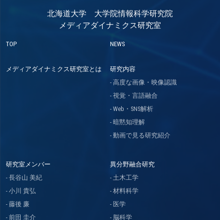
北海道大学 大学院情報科学研究院
メディアダイナミクス研究室
TOP
NEWS
メディアダイナミクス研究室とは
研究内容
高度な画像・映像認識
視覚・言語融合
Web・SNS解析
暗黙知理解
動画で見る研究紹介
研究室メンバー
異分野融合研究
長谷山 美紀
土木工学
小川 貴弘
材料科学
藤後 廉
医学
前田 圭介
脳科学