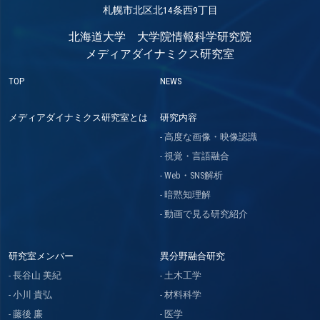
札幌市北区北14条西9丁目
北海道大学 大学院情報科学研究院
メディアダイナミクス研究室
TOP
NEWS
メディアダイナミクス研究室とは
研究内容
高度な画像・映像認識
視覚・言語融合
Web・SNS解析
暗黙知理解
動画で見る研究紹介
研究室メンバー
異分野融合研究
長谷山 美紀
土木工学
小川 貴弘
材料科学
藤後 廉
医学