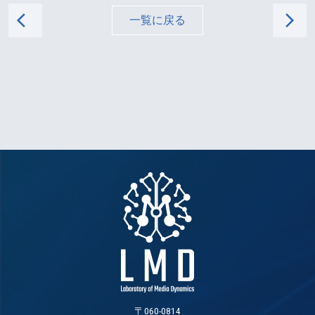
arrow_back_ios
arrow_forward_ios
一覧に戻る
〒060-0814