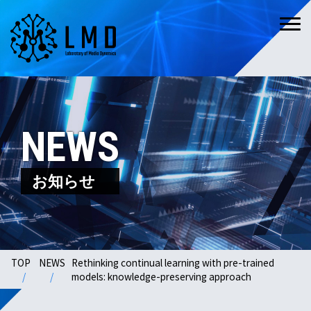
NEWS
お知らせ
TOP
NEWS
Rethinking continual learning with pre-trained
models: knowledge-preserving approach