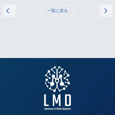
arrow_back_ios
arrow_forward_ios
一覧に戻る