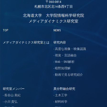
〒060-0814
札幌市北区北14条西9丁目
北海道大学 大学院情報科学研究院
メディアダイナミクス研究室
TOP
NEWS
メディアダイナミクス研究室とは
研究内容
高度な画像・映像認識
視覚・言語融合
Web・SNS解析
暗黙知理解
動画で見る研究紹介
研究室メンバー
異分野融合研究
長谷山 美紀
土木工学
小川 貴弘
材料科学