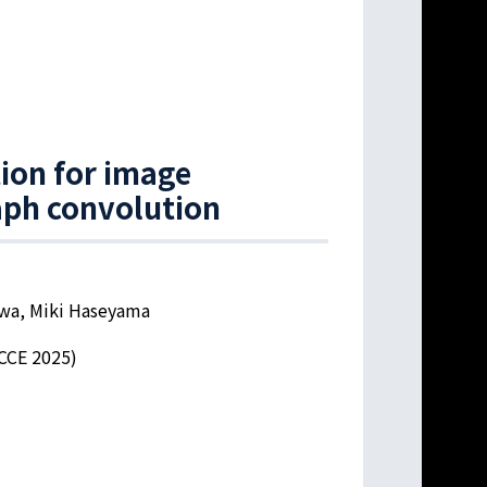
ion for image
aph convolution
awa, Miki Haseyama
GCCE 2025)