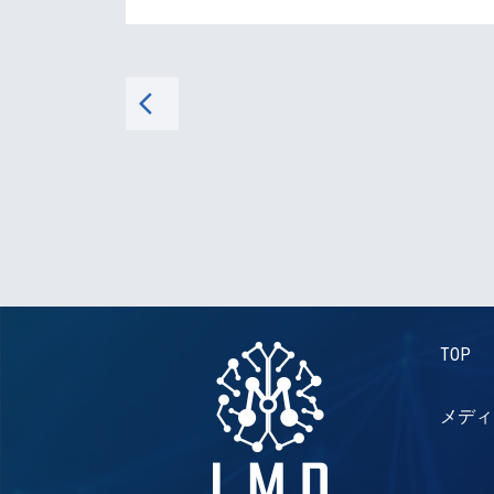
arrow_back_ios
TOP
メディ