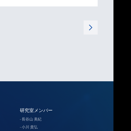
arrow_forward_ios
研究室メンバー
長谷山 美紀
小川 貴弘