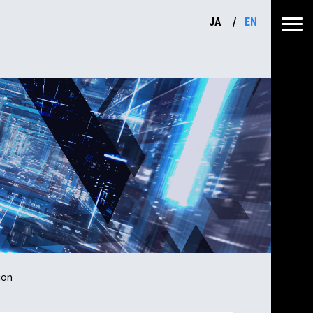
JA
EN
ion