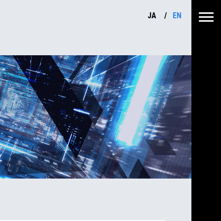
JA
EN