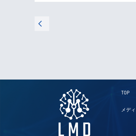
arrow_back_ios
TOP
メディ