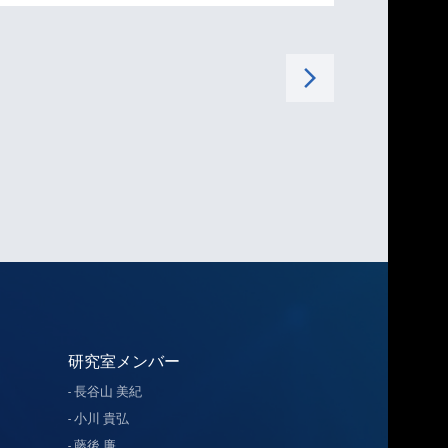
arrow_forward_ios
研究室メンバー
長谷山 美紀
小川 貴弘
藤後 廉