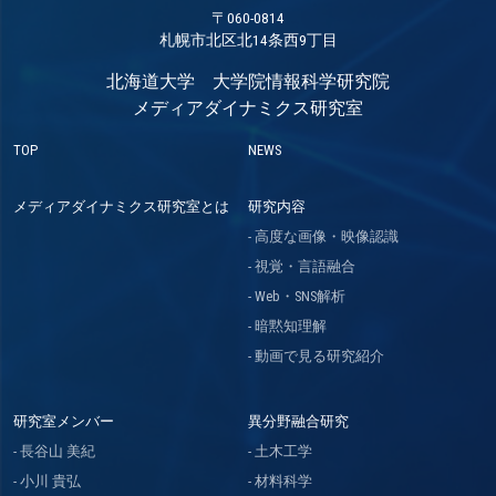
〒060-0814
札幌市北区北14条西9丁目
北海道大学 大学院情報科学研究院
メディアダイナミクス研究室
TOP
NEWS
メディアダイナミクス研究室とは
研究内容
高度な画像・映像認識
視覚・言語融合
Web・SNS解析
暗黙知理解
動画で見る研究紹介
研究室メンバー
異分野融合研究
長谷山 美紀
土木工学
小川 貴弘
材料科学