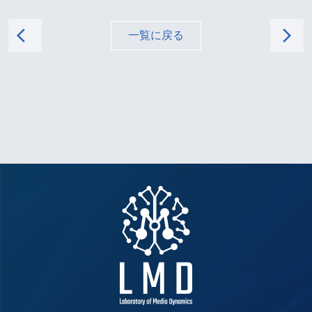
arrow_back_ios
arrow_forward_ios
一覧に戻る