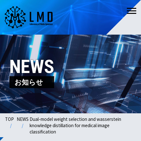
NEWS
お知らせ
TOP
NEWS
Dual-model weight selection and wasserstein
knowledge distillation for medical image
classification