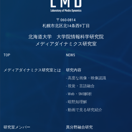
〒060-0814
札幌市北区北14条西9丁目
北海道大学 大学院情報科学研究院
メディアダイナミクス研究室
TOP
NEWS
メディアダイナミクス研究室とは
研究内容
高度な画像・映像認識
視覚・言語融合
Web・SNS解析
暗黙知理解
動画で見る研究紹介
研究室メンバー
異分野融合研究