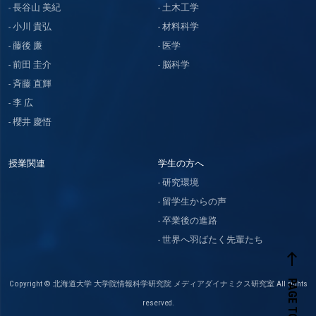
長谷山 美紀
土木工学
小川 貴弘
材料科学
藤後 廉
医学
前田 圭介
脳科学
斉藤 直輝
李 広
櫻井 慶悟
授業関連
学生の方へ
研究環境
留学生からの声
卒業後の進路
世界へ羽ばたく先輩たち
west
PAGE TOP
Copyright © 北海道大学 大学院情報科学研究院 メディアダイナミクス研究室 All rights
reserved.