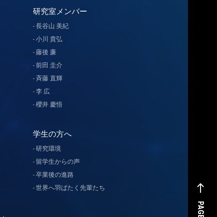
研究室メンバー
長谷山 美紀
小川 貴弘
藤後 廉
前田 圭介
斉藤 直輝
李 広
櫻井 慶悟
学生の方へ
研究環境
留学生からの声
卒業後の進路
west
世界へ羽ばたく先輩たち