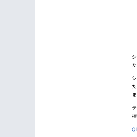
シ
た
シ
た
ま
テ
探
Q