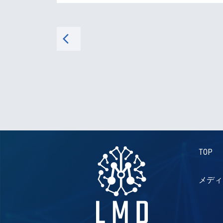
arrow_back_ios
TOP
メディ