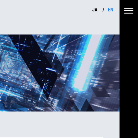
JA
EN