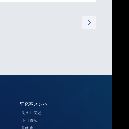
arrow_forward_ios
研究室メンバー
長谷山 美紀
小川 貴弘
藤後 廉