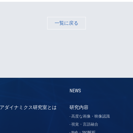
一覧に戻る
NEWS
アダイナミクス研究室とは
研究内容
高度な画像・映像認識
視覚・言語融合
Web・SNS解析