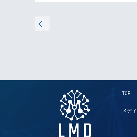
arrow_back_ios
TOP
メディ