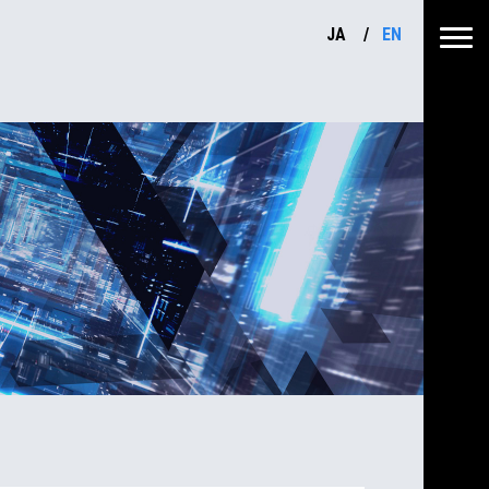
JA
EN