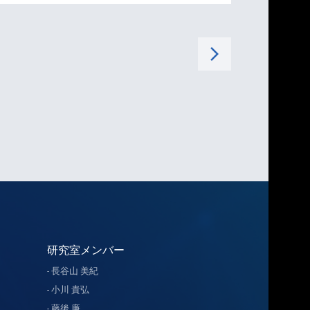
arrow_forward_ios
研究室メンバー
長谷山 美紀
小川 貴弘
藤後 廉