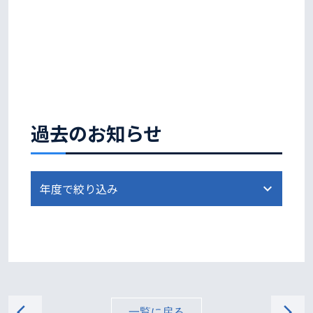
過去のお知らせ
arrow_back_ios
arrow_forward_ios
一覧に戻る