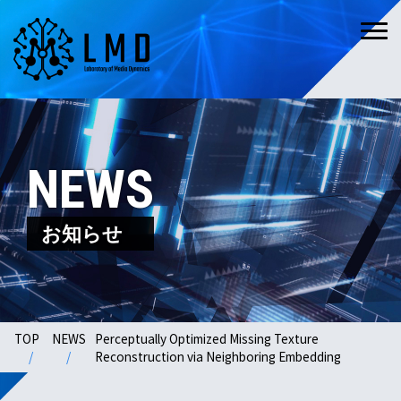
NEWS
お知らせ
TOP
NEWS
Perceptually Optimized Missing Texture
Reconstruction via Neighboring Embedding