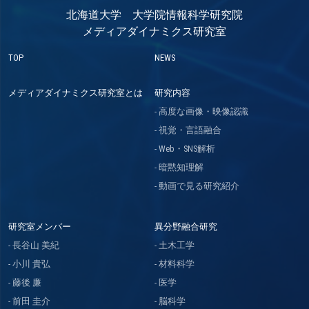
北海道大学 大学院情報科学研究院
メディアダイナミクス研究室
TOP
NEWS
メディアダイナミクス研究室とは
研究内容
高度な画像・映像認識
視覚・言語融合
Web・SNS解析
暗黙知理解
動画で見る研究紹介
研究室メンバー
異分野融合研究
長谷山 美紀
土木工学
小川 貴弘
材料科学
藤後 廉
医学
前田 圭介
脳科学