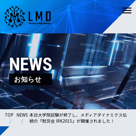
NEWS
お知らせ
TOP
NEWS
本日大学院試験が終了し、メディアダイナミクス伝
統の『慰労会 IRK2015』が開催されました！