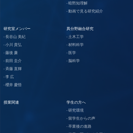
暗黙知理解
動画で見る研究紹介
研究室メンバー
異分野融合研究
長谷山 美紀
土木工学
小川 貴弘
材料科学
藤後 廉
医学
前田 圭介
脳科学
斉藤 直輝
李 広
櫻井 慶悟
授業関連
学生の方へ
研究環境
留学生からの声
卒業後の進路