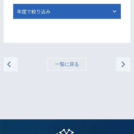
arrow_back_ios
arrow_forward_ios
一覧に戻る