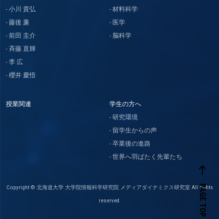
小川 貴弘
材料科学
藤後 廉
医学
前田 圭介
脳科学
斉藤 直輝
李 広
櫻井 慶悟
授業関連
学生の方へ
研究環境
留学生からの声
卒業後の進路
世界へ羽ばたく先輩たち
west
PAGE TOP
Copyright © 北海道大学 大学院情報科学研究院 メディアダイナミクス研究室 All rights
reserved.