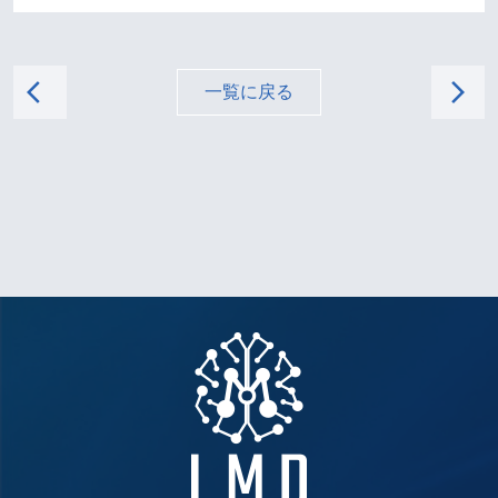
arrow_back_ios
arrow_forward_ios
一覧に戻る