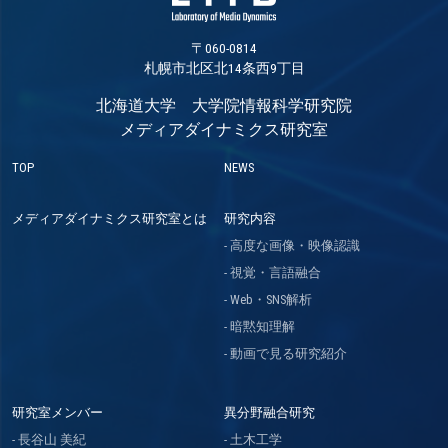
〒060-0814
札幌市北区北14条西9丁目
北海道大学 大学院情報科学研究院
メディアダイナミクス研究室
TOP
NEWS
メディアダイナミクス研究室とは
研究内容
高度な画像・映像認識
視覚・言語融合
Web・SNS解析
暗黙知理解
動画で見る研究紹介
研究室メンバー
異分野融合研究
長谷山 美紀
土木工学