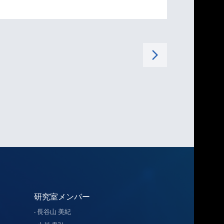
arrow_forward_ios
研究室メンバー
長谷山 美紀