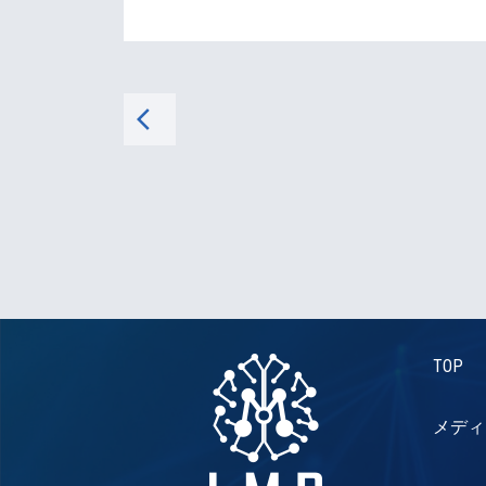
arrow_back_ios
TOP
メディ