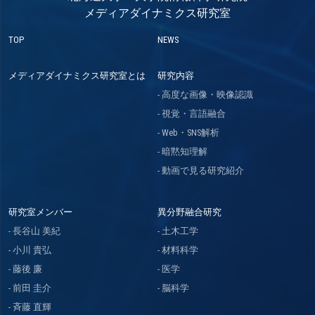
メディアダイナミクス研究室
TOP
NEWS
メディアダイナミクス研究室とは
研究内容
高度な画像・映像認識
視覚・言語融合
Web・SNS解析
暗黙知理解
動画で見る研究紹介
研究室メンバー
異分野融合研究
長谷山 美紀
土木工学
小川 貴弘
材料科学
藤後 廉
医学
前田 圭介
脳科学
斉藤 直輝