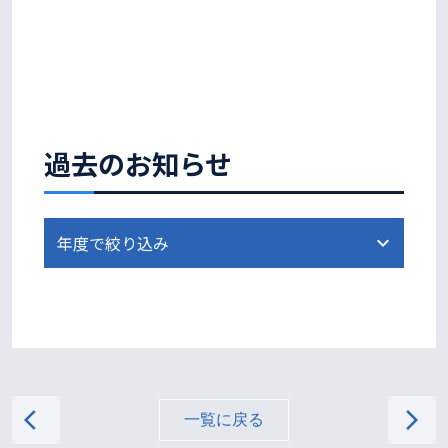
過去のお知らせ
arrow_back_ios
arrow_forward_ios
一覧に戻る