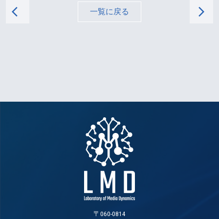
arrow_back_ios
arrow_forward_ios
一覧に戻る
〒060-0814