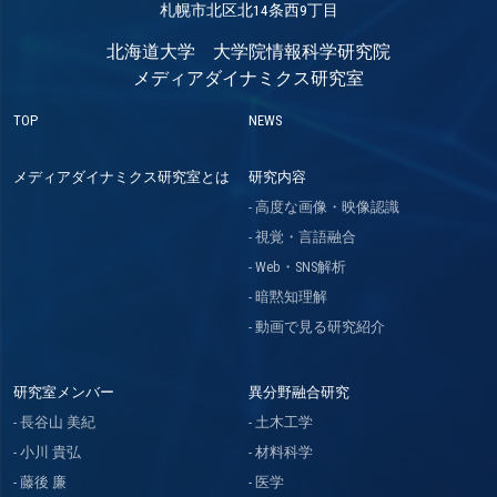
札幌市北区北14条西9丁目
北海道大学 大学院情報科学研究院
メディアダイナミクス研究室
TOP
NEWS
メディアダイナミクス研究室とは
研究内容
高度な画像・映像認識
視覚・言語融合
Web・SNS解析
暗黙知理解
動画で見る研究紹介
研究室メンバー
異分野融合研究
長谷山 美紀
土木工学
小川 貴弘
材料科学
藤後 廉
医学