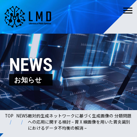
NEWS
お知らせ
TOP
NEWS
敵対的生成ネットワークに基づく生成画像の 分類問題
への応用に関する検討 – 胃 X 線画像を用いた胃炎識別
におけるデータ不均衡の解消 –