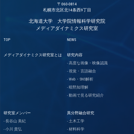
〒060-0814
札幌市北区北14条西9丁目
北海道大学 大学院情報科学研究院
メディアダイナミクス研究室
TOP
NEWS
メディアダイナミクス研究室とは
研究内容
高度な画像・映像認識
視覚・言語融合
Web・SNS解析
暗黙知理解
動画で見る研究紹介
研究室メンバー
異分野融合研究
長谷山 美紀
土木工学
小川 貴弘
材料科学