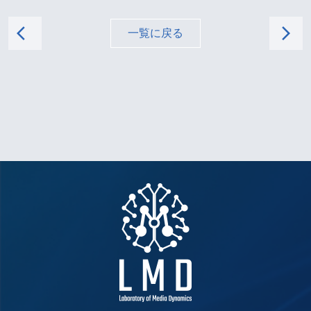
arrow_back_ios
arrow_forward_ios
一覧に戻る