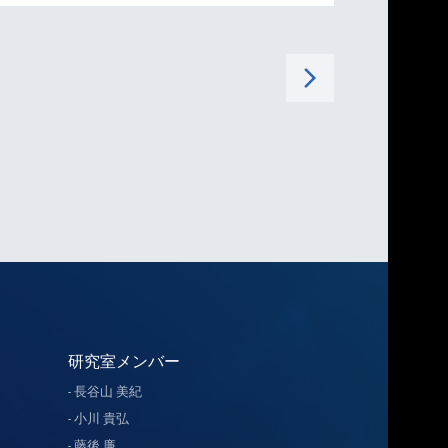
arrow_forward_ios
研究室メンバー
長谷山 美紀
小川 貴弘
藤後 廉