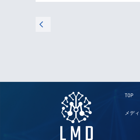
arrow_back_ios
TOP
メディ