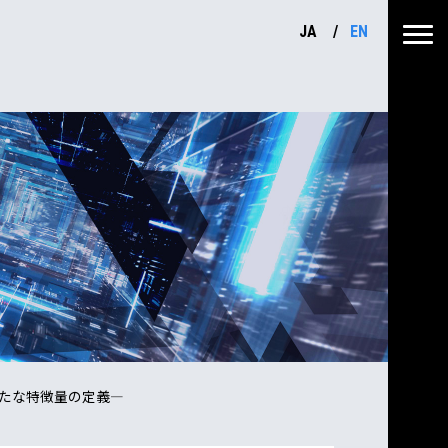
JA
EN
新たな特徴量の定義—