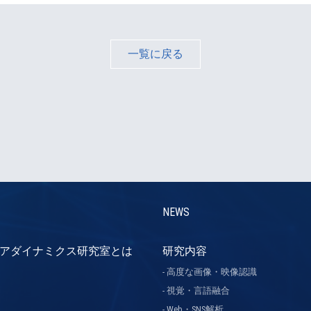
一覧に戻る
NEWS
アダイナミクス研究室とは
研究内容
高度な画像・映像認識
視覚・言語融合
Web・SNS解析