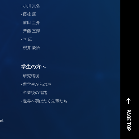
小川 貴弘
藤後 廉
前田 圭介
斉藤 直輝
李 広
櫻井 慶悟
学生の方へ
研究環境
留学生からの声
卒業後の進路
west
世界へ羽ばたく先輩たち
PAGE TOP
d.