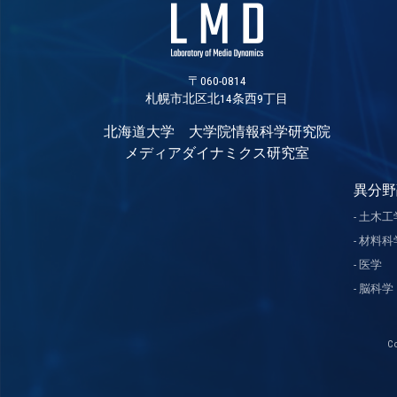
〒060-0814
札幌市北区北14条西9丁目
北海道大学 大学院情報科学研究院
メディアダイナミクス研究室
異分野
土木工
材料科
医学
脳科学
C