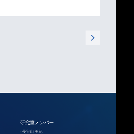
arrow_forward_ios
研究室メンバー
長谷山 美紀