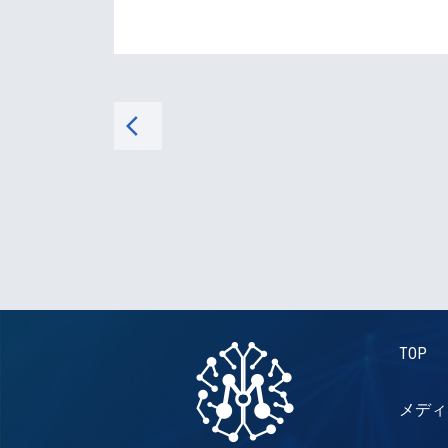
arrow_back_ios
TOP
メディ