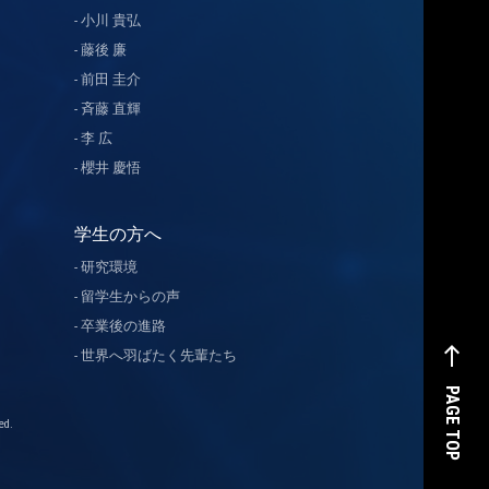
小川 貴弘
藤後 廉
前田 圭介
斉藤 直輝
李 広
櫻井 慶悟
学生の方へ
研究環境
留学生からの声
卒業後の進路
west
世界へ羽ばたく先輩たち
PAGE TOP
d.