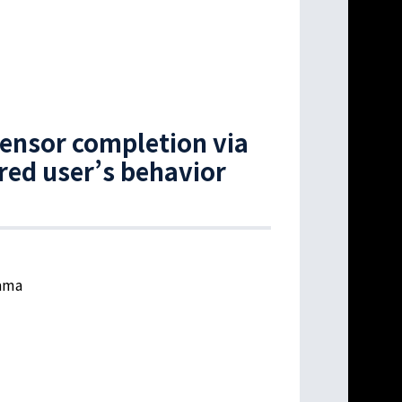
tensor completion via
ired user’s behavior
yama