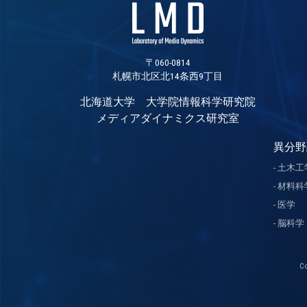
〒060-0814
札幌市北区北14条西9丁目
北海道大学 大学院情報科学研究院
メディアダイナミクス研究室
異分野
土木工
材料科
医学
脳科学
C