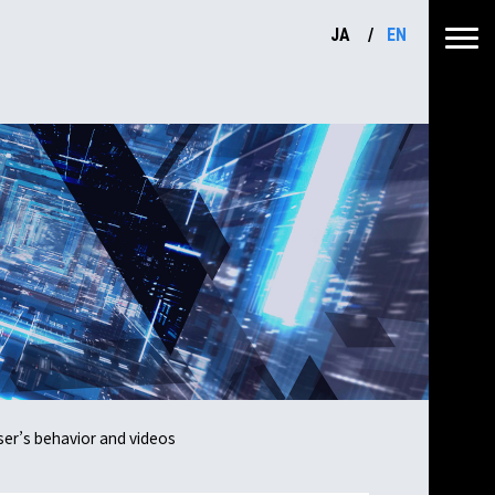
JA
EN
user’s behavior and videos