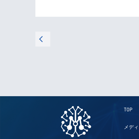
arrow_back_ios
TOP
メディ