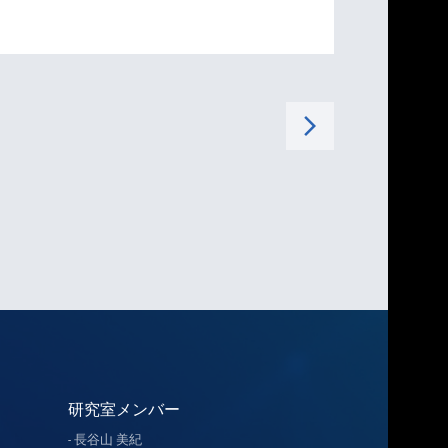
arrow_forward_ios
研究室メンバー
長谷山 美紀