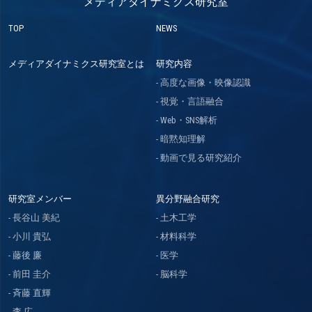
メディアダイナミクス研究室
TOP
NEWS
メディアダイナミクス研究室とは
研究内容
高度な画像・映像認識
視覚・言語融合
Web・SNS解析
暗黙知理解
動画で見る研究紹介
研究室メンバー
異分野融合研究
長谷山 美紀
土木工学
小川 貴弘
材料科学
藤後 廉
医学
前田 圭介
脳科学
斉藤 直輝
李 広