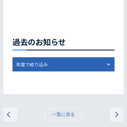
過去のお知らせ
arrow_back_ios
arrow_forward_ios
一覧に戻る