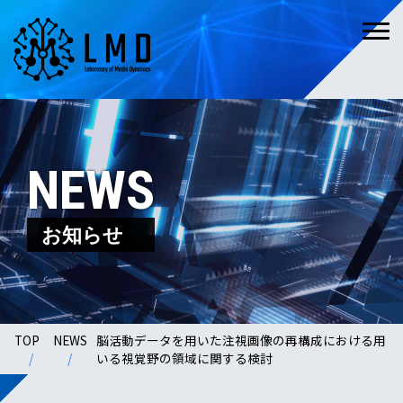
NEWS
お知らせ
TOP
NEWS
脳活動データを用いた注視画像の再構成における用
いる視覚野の領域に関する検討