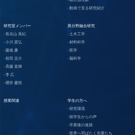
動画で見る研究紹介
研究室メンバー
異分野融合研究
長谷山 美紀
土木工学
小川 貴弘
材料科学
藤後 廉
医学
前田 圭介
脳科学
斉藤 直輝
李 広
櫻井 慶悟
授業関連
学生の方へ
研究環境
留学生からの声
卒業後の進路
世界へ羽ばたく先輩たち