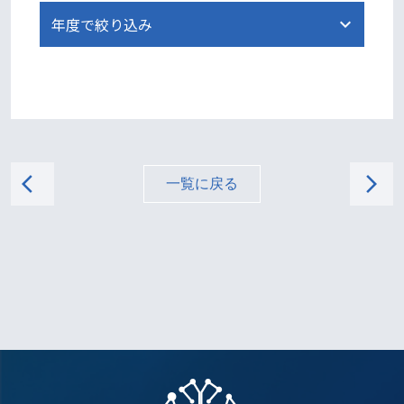
arrow_back_ios
arrow_forward_ios
一覧に戻る