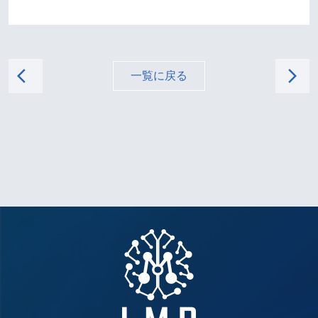
arrow_back_ios
arrow_forward_ios
一覧に戻る