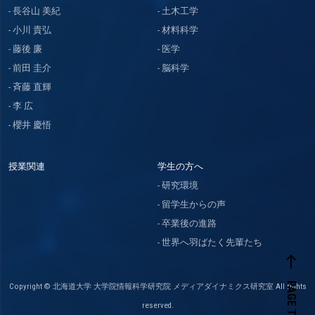
長谷山 美紀
土木工学
小川 貴弘
材料科学
藤後 廉
医学
前田 圭介
脳科学
斉藤 直輝
李 広
櫻井 慶悟
授業関連
学生の方へ
研究環境
留学生からの声
卒業後の進路
世界へ羽ばたく先輩たち
west
PAGE TOP
Copyright © 北海道大学 大学院情報科学研究院 メディアダイナミクス研究室 All rights
reserved.