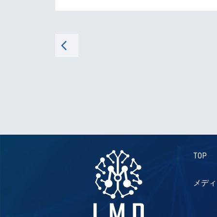
arrow_back_ios
TOP
メディ