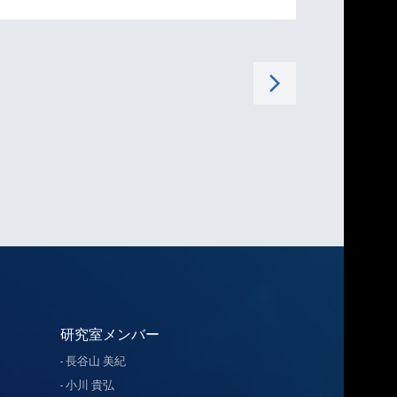
arrow_forward_ios
研究室メンバー
長谷山 美紀
小川 貴弘