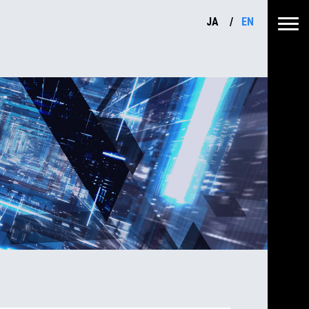
JA
EN