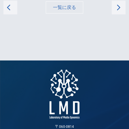
arrow_back_ios
arrow_forward_ios
一覧に戻る
〒060-0814