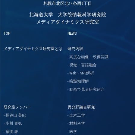
札幌市北区北14条西9丁目
北海道大学 大学院情報科学研究院
メディアダイナミクス研究室
TOP
NEWS
メディアダイナミクス研究室とは
研究内容
高度な画像・映像認識
視覚・言語融合
Web・SNS解析
暗黙知理解
動画で見る研究紹介
研究室メンバー
異分野融合研究
長谷山 美紀
土木工学
小川 貴弘
材料科学
藤後 廉
医学