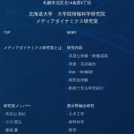
札幌市北区北14条西9丁目
北海道大学 大学院情報科学研究院
メディアダイナミクス研究室
TOP
NEWS
メディアダイナミクス研究室とは
研究内容
高度な画像・映像認識
視覚・言語融合
Web・SNS解析
暗黙知理解
動画で見る研究紹介
研究室メンバー
異分野融合研究
長谷山 美紀
土木工学
小川 貴弘
材料科学
藤後 廉
医学