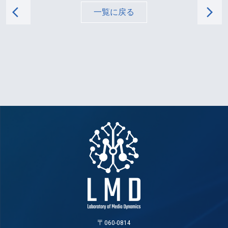
arrow_back_ios
arrow_forward_ios
一覧に戻る
〒060-0814