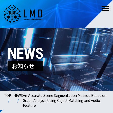
NEWS
お知らせ
TOP
NEWS
An Accurate Scene Segmentation Method Based on
Graph Analysis Using Object Matching and Audio
Feature