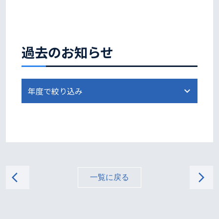
過去のお知らせ
arrow_back_ios
arrow_forward_ios
一覧に戻る