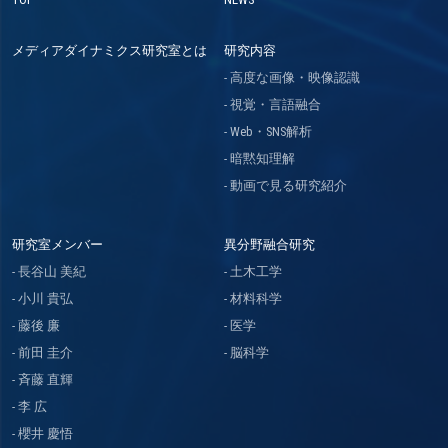
メディアダイナミクス研究室とは
研究内容
高度な画像・映像認識
視覚・言語融合
Web・SNS解析
暗黙知理解
動画で見る研究紹介
研究室メンバー
異分野融合研究
長谷山 美紀
土木工学
小川 貴弘
材料科学
藤後 廉
医学
前田 圭介
脳科学
斉藤 直輝
李 広
櫻井 慶悟