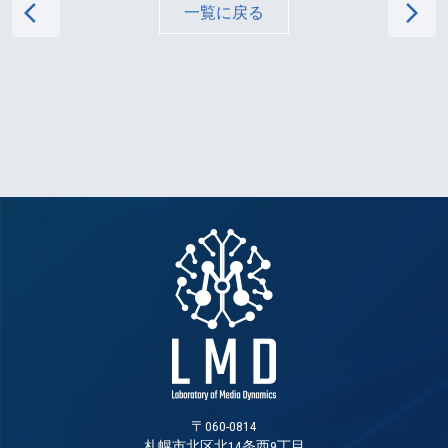
arrow_back_ios
arrow_forward_ios
一覧に戻る
〒060-0814
札幌市北区北14条西9丁目