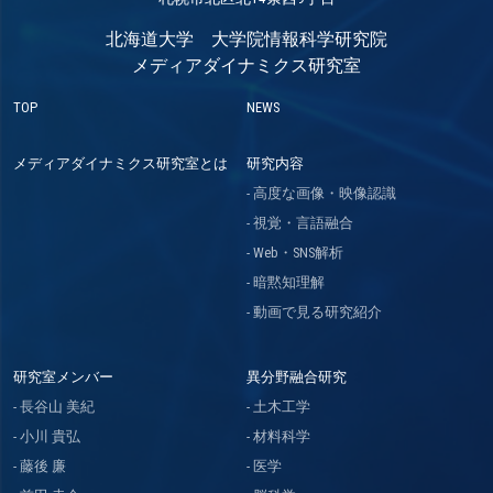
北海道大学 大学院情報科学研究院
メディアダイナミクス研究室
TOP
NEWS
メディアダイナミクス研究室とは
研究内容
高度な画像・映像認識
視覚・言語融合
Web・SNS解析
暗黙知理解
動画で見る研究紹介
研究室メンバー
異分野融合研究
長谷山 美紀
土木工学
小川 貴弘
材料科学
藤後 廉
医学