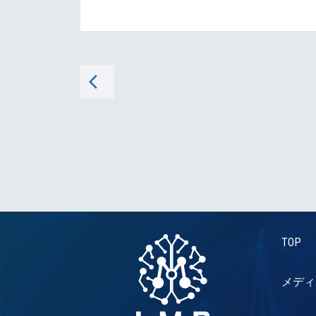
arrow_back_ios
TOP
メディ