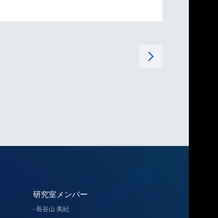
arrow_forward_ios
研究室メンバー
長谷山 美紀