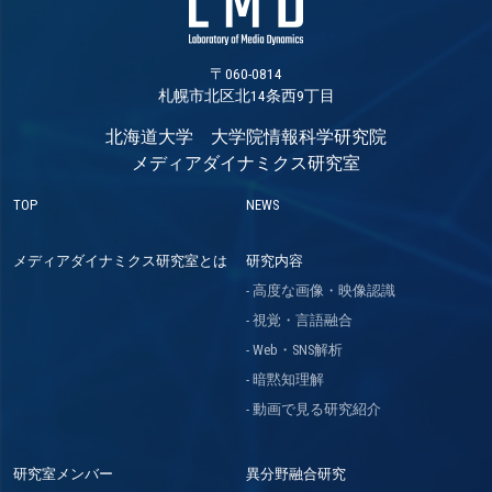
〒060-0814
札幌市北区北14条西9丁目
北海道大学 大学院情報科学研究院
メディアダイナミクス研究室
TOP
NEWS
メディアダイナミクス研究室とは
研究内容
高度な画像・映像認識
視覚・言語融合
Web・SNS解析
暗黙知理解
動画で見る研究紹介
研究室メンバー
異分野融合研究