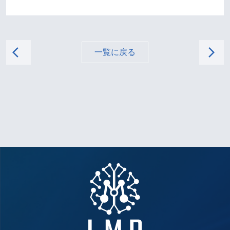
arrow_back_ios
arrow_forward_ios
一覧に戻る