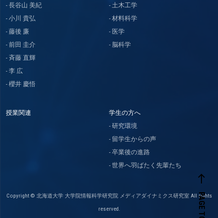
長谷山 美紀
土木工学
小川 貴弘
材料科学
藤後 廉
医学
前田 圭介
脳科学
斉藤 直輝
李 広
櫻井 慶悟
授業関連
学生の方へ
研究環境
留学生からの声
卒業後の進路
世界へ羽ばたく先輩たち
west
PAGE TOP
Copyright © 北海道大学 大学院情報科学研究院 メディアダイナミクス研究室 All rights
reserved.