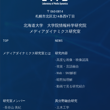
〒060-0814
札幌市北区北14条西9丁目
北海道大学 大学院情報科学研究院
メディアダイナミクス研究室
TOP
NEWS
メディアダイナミクス研究室とは
研究内容
高度な画像・映像認識
視覚・言語融合
Web・SNS解析
暗黙知理解
動画で見る研究紹介
研究室メンバー
異分野融合研究
長谷山 美紀
土木工学