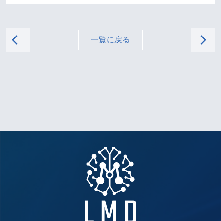
arrow_back_ios
arrow_forward_ios
一覧に戻る