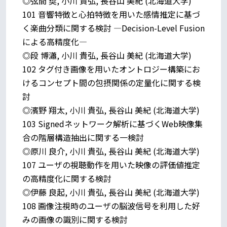
◎弦間 奨, 小川 貴弘, 長谷山 美紀 (北海道大学)
101 音響特徴と心拍特徴を用いた感情推定に基づ
く楽曲分類に関する検討 —Decision-Level Fusion
による高精度化—
◎段 博瀟, 小川 貴弘, 長谷山 美紀 (北海道大学)
102 タグ付き画像を用いたオントロジー構築にお
けるコンセプト間の包摂関係の定量化に関する検
討
◎濱野 翔太, 小川 貴弘, 長谷山 美紀 (北海道大学)
103 Signedネットワーク解析に基づくWeb映像集
合の階層構造抽出に関する一検討
◎原川 良介, 小川 貴弘, 長谷山 美紀 (北海道大学)
107 ユーザの視聴動作を用いた映像の評価値推定
の高精度化に関する検討
◎伊藤 良起, 小川 貴弘, 長谷山 美紀 (北海道大学)
108 画像注視時のユーザの脳波信号を利用した好
みの画像の識別に関する検討