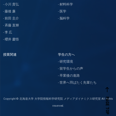
小川 貴弘
材料科学
藤後 廉
医学
前田 圭介
脳科学
斉藤 直輝
李 広
櫻井 慶悟
授業関連
学生の方へ
研究環境
留学生からの声
卒業後の進路
世界へ羽ばたく先輩たち
west
PAGE TOP
Copyright © 北海道大学 大学院情報科学研究院 メディアダイナミクス研究室 All rights
reserved.